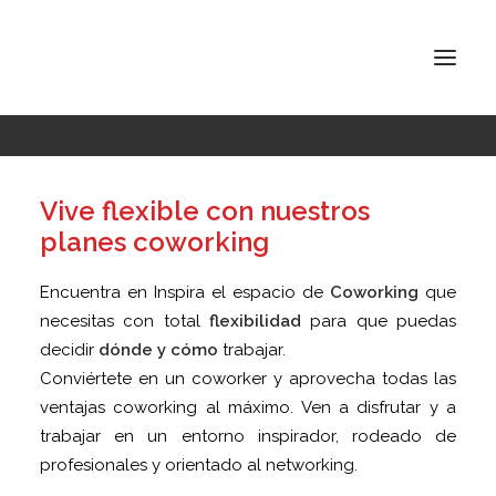
Reserva tu Espacio de
Coworking en Madrid
INSPIRA ATOCHA
Vive flexible con nuestros
planes coworking
INSPIRA ABASCAL
CONÓCENOS
Encuentra en Inspira el espacio de
Coworking
que
necesitas con total
flexibilidad
para que puedas
TARIFAS
decidir
dónde y cómo
trabajar.
CONTACTO
Conviértete en un coworker y aprovecha todas las
ventajas coworking al máximo. Ven a disfrutar y a
trabajar en un entorno inspirador, rodeado de
BUSCAR
profesionales y orientado al networking.