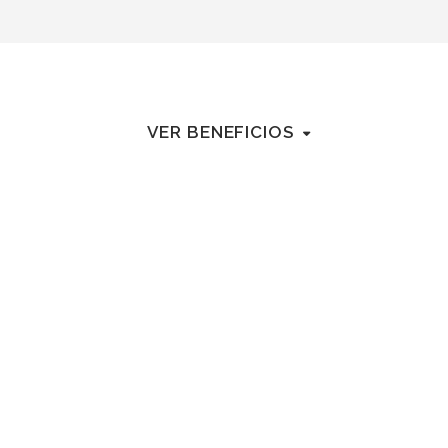
VER BENEFICIOS
Internet securizado con balanceo