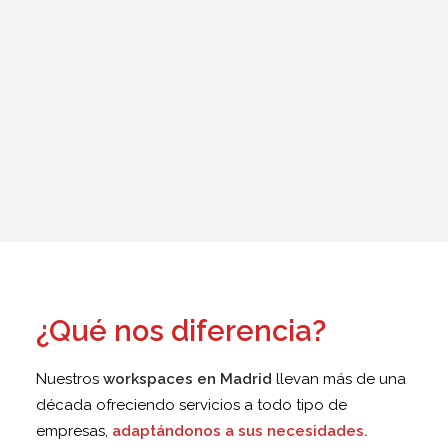
Customized Services
Contamos con un experimentado grupo de
profesionales que te ayudará en todo lo que
necesites para lograr tu objetivo sin crear
estructura
¿Qué nos diferencia?
Nuestros
workspaces en Madrid
llevan más de una
década ofreciendo servicios a todo tipo de
empresas,
adaptándonos a sus necesidades.