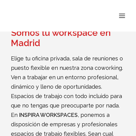
Somos tu workspace en
Madrid
INSPIRA ATOCHA
Elige tu oficina privada, sala de reuniones o
INSPIRA ABASCAL
puesto flexible en nuestra zona coworking.
Ven a trabajar en un entorno profesional,
CONÓCENOS
dinámico y lleno de oportunidades.
TARIFAS
Espacios de trabajo con todo incluido para
CONTACTO
que no tengas que preocuparte por nada.
En
INSPIRA WORKSPACES
, ponemos a
disposición de empresas y profesionales
BUSCAR
espacios de trabajo flexibles. Sean cual