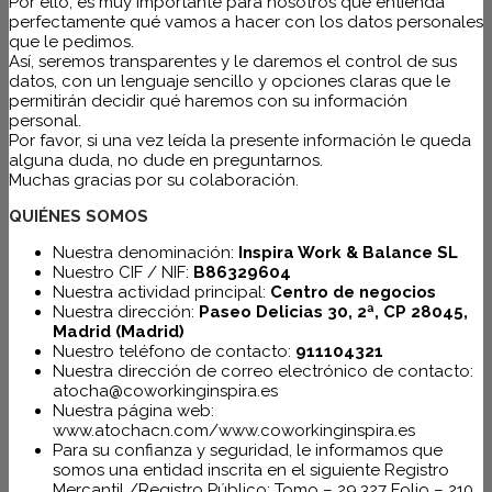
Por ello, es muy importante para nosotros que entienda
perfectamente qué vamos a hacer con los datos personales
que le pedimos.
Así, seremos transparentes y le daremos el control de sus
datos, con un lenguaje sencillo y opciones claras que le
permitirán decidir qué haremos con su información
personal.
Por favor, si una vez leída la presente información le queda
alguna duda, no dude en preguntarnos.
Muchas gracias por su colaboración.
QUIÉNES SOMOS
Nuestra denominación:
Inspira Work & Balance SL
Nuestro CIF / NIF:
B86329604
Nuestra actividad principal:
Centro de negocios
Nuestra dirección:
Paseo Delicias 30, 2ª, CP 28045,
Madrid (Madrid)
Nuestro teléfono de contacto:
911104321
Nuestra dirección de correo electrónico de contacto:
atocha@coworkinginspira.es
Nuestra página web:
www.atochacn.com/www.coworkinginspira.es
Para su confianza y seguridad, le informamos que
somos una entidad inscrita en el siguiente Registro
Mercantil /Registro Público: Tomo – 29.327 Folio – 210