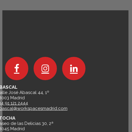
BASCAL
alle José Abascal 44, 1º
8003 Madrid
34 91 121 2444
bascal@workspacesmadrid.com
TOCHA
aseo de las Delicias 30, 2ª
8045 Madrid