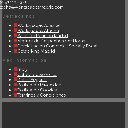
34 91 110 4321
tocha@workspacesmadrid.com
Destacamos
Workspaces Abascal
Workspaces Atocha
Salas de Reunión Madrid
Alquiler de Despachos por Horas
Domiciliación Comercial, Social y Fiscal
Coworking Madrid
Más Información
Blog
Galería de Servicios
Datos Seguros
Política de Privacidad
Política de Cookies
Términos y Condiciones