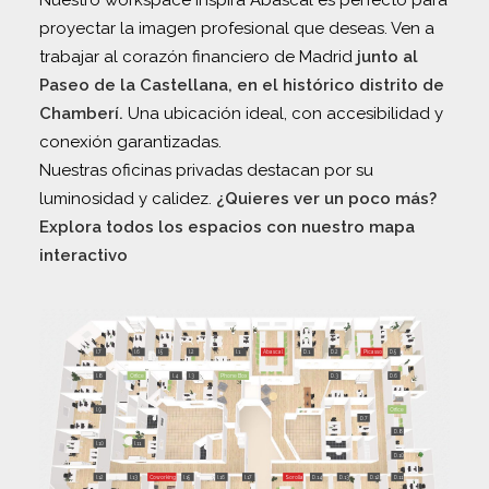
Nuestro workspace Inspira Abascal es perfecto para
proyectar la imagen profesional que deseas. Ven a
trabajar al corazón financiero de Madrid
junto al
Paseo de la Castellana, en el histórico distrito de
Chamberí.
Una ubicación ideal, con accesibilidad y
conexión garantizadas.
Nuestras oficinas privadas destacan por su
luminosidad y calidez.
¿Quieres ver un poco más?
Explora todos los espacios con nuestro mapa
interactivo
I.7
I.6
I.5
I.2
I.1
Abascal
D.1
D.2
Picasso
D.5
I.8
Office
I.4
I.3
Phone Box
D.3
D.6
I.9
Office
D.7
D.8
I.10
I.11
D.10
I.12
I.13
Coworking
I.15
I.16
I.17
Sorolla
D.14
D.13
D.12
D.11