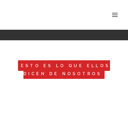
Cuidamos de nuestros
clientes
INSPIRA ATOCHA
INSPIRA ABASCAL
ESTO ES LO QUE ELLOS
CONÓCENOS
DICEN DE NOSOTROS
TARIFAS
CONTACTO
BUSCAR