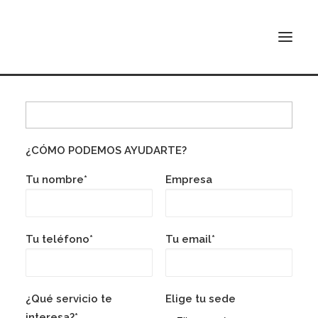
Contacto INSPIRA
INSPIRA ATOCHA
¿CÓMO PODEMOS AYUDARTE?
INSPIRA ABASCAL
Tu nombre*
Empresa
CONÓCENOS
TARIFAS
Tu teléfono*
Tu email*
CONTACTO
BUSCAR
¿Qué servicio te
Elige tu sede
interesa?*