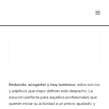
Ala Derecha. Despacho 8
INSPIRA ATOCHA
INSPIRA ABASCAL
CONÓCENOS
TARIFAS
CONTACTO
Reducido, acogedor y muy luminoso
, estos son los
3 adjetivos que mejor definen este despacho. La
solución perfecta para aquellos profesionales que
BUSCAR
quieren iniciar su actividad a un precio ajustado, y