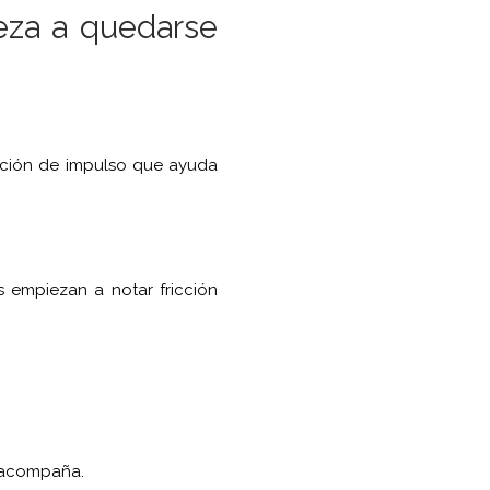
eza a quedarse
nsación de impulso que ayuda
 empiezan a notar fricción
e acompaña.