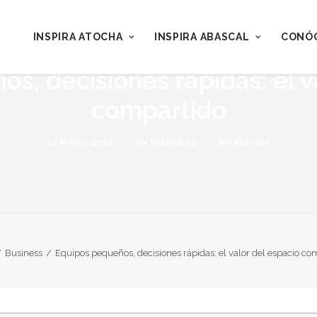
INSPIRA ATOCHA
INSPIRA ABASCAL
CONÓ
s, decisiones rápidas: el v
compartido
12 MAYO, 2026
|
EN
BUSINESS
|
BY
INSPIRA
Business
Equipos pequeños, decisiones rápidas: el valor del espacio co