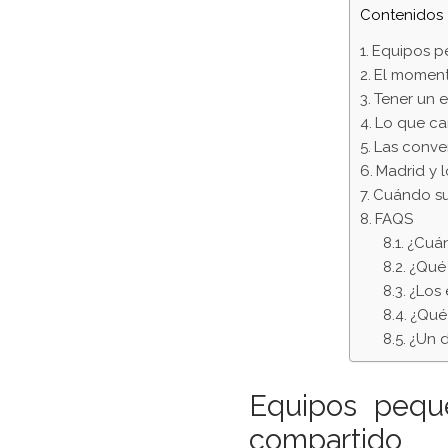
Contenidos
Equipos pe
El moment
Tener un e
Lo que ca
Las conve
Madrid y l
Cuándo su
FAQS
¿Cuán
¿Qué 
¿Los 
¿Qué
¿Un d
Equipos peque
compartido