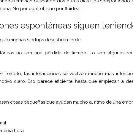
bridos terminan buscando dos o tres días fijos compartiend
emana. No por control, sino por fluidez.
ones espontáneas siguen teniend
 que muchas startups descubren tarde.
táneas no son una pérdida de tiempo. Lo son algunas reu
n remoto, las interacciones se vuelven mucho más intenci
 motivo claro. Eso parece eficiente, hasta que empiezan a de
asan cosas pequeñas que ayudan mucho al ritmo de una empr
mal
 media hora