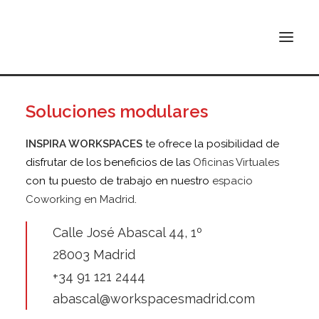
Coworking + Oficina Virtual
Soluciones modulares
INSPIRA ATOCHA
INSPIRA WORKSPACES
te ofrece la posibilidad de
INSPIRA ABASCAL
disfrutar de los beneficios de las
Oficinas Virtuales
con tu puesto de trabajo en nuestro
espacio
CONÓCENOS
Coworking en Madrid
.
TARIFAS
Calle José Abascal 44, 1º
CONTACTO
28003 Madrid
+34 91 121 2444
abascal@workspacesmadrid.com
BUSCAR