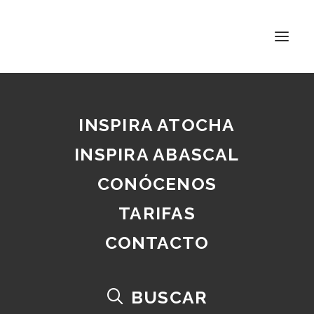
El futuro de las
oficinas privadas
frente a grandes
INSPIRA ATOCHA
sedes corporativas
INSPIRA ABASCAL
10 JUNIO, 2026
|
EN
BUSINESS
|
BY
INSPIRA
CONÓCENOS
TARIFAS
CONTACTO
Home
Business
El futuro de las oficinas privadas frente a grandes sedes
corporativas
BUSCAR