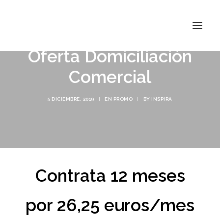
Oferta Domiciliación
Comercial
INSPIRA ATOCHA
5 DICIEMBRE, 2019
|
EN
PROMO
|
BY
INSPIRA
INSPIRA ABASCAL
CONÓCENOS
TARIFAS
CONTACTO
Contrata 12 meses
por 26,25 euros/mes
BUSCAR