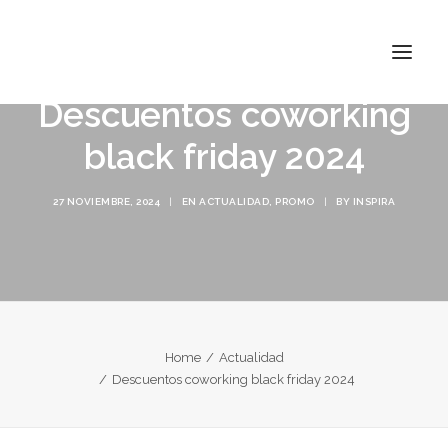
Descuentos coworking
black friday 2024
INSPIRA ATOCHA
27 NOVIEMBRE, 2024
|
EN
ACTUALIDAD
,
PROMO
|
BY
INSPIRA
INSPIRA ABASCAL
CONÓCENOS
TARIFAS
CONTACTO
Home
Actualidad
Descuentos coworking black friday 2024
BUSCAR