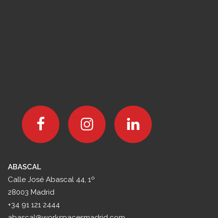
Cómo organizar reuniones
empresariales en Madrid
cuando el equipo está en
distintas partes del país
LEER MÁS
ABASCAL
Calle José Abascal 44, 1º
28003 Madrid
+34 91 121 2444
abascal@workspacesmadrid.com