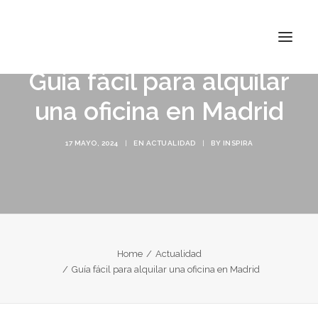
Guía fácil para alquilar
una oficina en Madrid
INSPIRA ATOCHA
17 MAYO, 2024
|
EN
ACTUALIDAD
|
BY
INSPIRA
INSPIRA ABASCAL
CONÓCENOS
TARIFAS
CONTACTO
Home
Actualidad
Guía fácil para alquilar una oficina en Madrid
BUSCAR