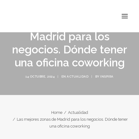
Las mejores zonas de
Madrid para los
negocios. Dónde tener
INSPIRA ATOCHA
una oficina coworking
INSPIRA ABASCAL
14 OCTUBRE, 2024
|
EN
ACTUALIDAD
|
BY
INSPIRA
CONÓCENOS
TARIFAS
CONTACTO
Home
Actualidad
Las mejores zonas de Madrid para los negocios. Dónde tener
una oficina coworking
BUSCAR