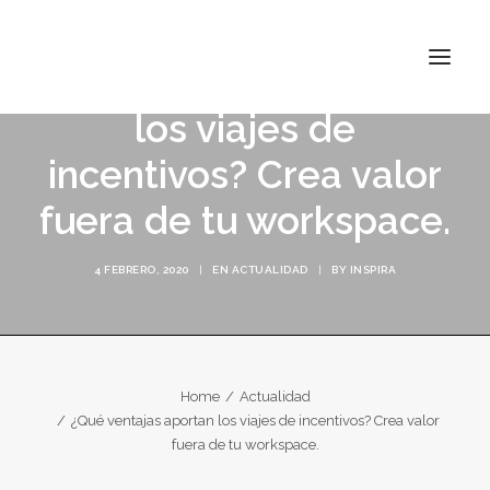
¿Qué ventajas aportan
los viajes de
incentivos? Crea valor
INSPIRA ATOCHA
fuera de tu workspace.
INSPIRA ABASCAL
4 FEBRERO, 2020
|
EN
ACTUALIDAD
|
BY
INSPIRA
CONÓCENOS
TARIFAS
CONTACTO
Home
Actualidad
¿Qué ventajas aportan los viajes de incentivos? Crea valor
fuera de tu workspace.
BUSCAR