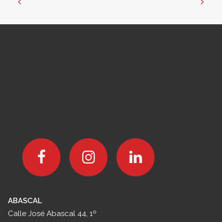
7 agosto, 2026
Cómo organizar reuniones
empresariales en Madrid
cuando el equipo está en
distintas partes del país
LEER MÁS
ABASCAL
Calle José Abascal 44, 1º