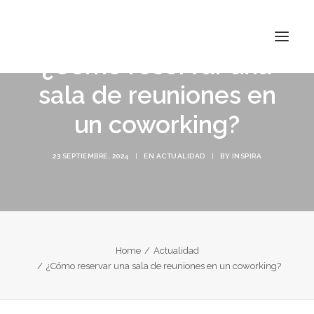
¿Cómo reservar una
sala de reuniones en
un coworking?
INSPIRA ATOCHA
INSPIRA ABASCAL
23 SEPTIEMBRE, 2024
|
EN
ACTUALIDAD
|
BY
INSPIRA
CONÓCENOS
TARIFAS
CONTACTO
Home
Actualidad
¿Cómo reservar una sala de reuniones en un coworking?
BUSCAR