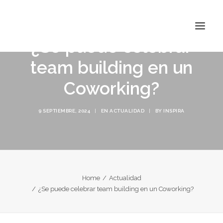
¿Se puede celebrar
team building en un
Coworking?
INSPIRA ATOCHA
INSPIRA ABASCAL
9 SEPTIEMBRE, 2024
|
EN
ACTUALIDAD
|
BY
INSPIRA
CONÓCENOS
TARIFAS
CONTACTO
Home
Actualidad
¿Se puede celebrar team building en un Coworking?
BUSCAR