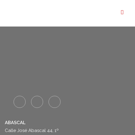
7 agosto, 2026
Cómo organizar reuniones
empresariales en Madrid
cuando el equipo está en
distintas partes del país
LEER MÁS
ABASCAL
Calle José Abascal 44, 1º